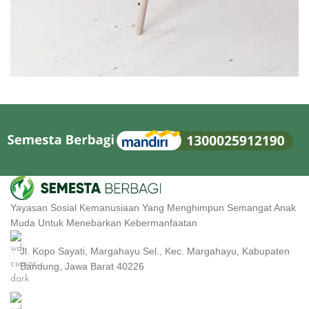
Et vestibulum quis a suspendisse
Decor
Yayasan Sosial Kemanusiaan Yang Menghimpun Semangat Anak
Muda Untuk Menebarkan Kebermanfaatan
Jl. Kopo Sayati, Margahayu Sel., Kec. Margahayu, Kabupaten
Bandung, Jawa Barat 40226